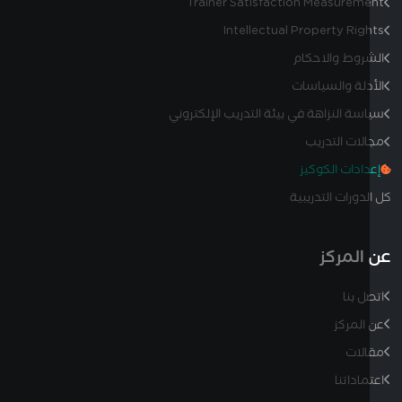
Trainer Satisfaction Measurem
Intellectual Property Rig
روط والاحكام
دلة والسياسات
سة النزاهة في بيئة التدريب الإلكتروني
لات التدريب
دادات الكوكيز
دورات التدريبية
المركز
ل بنا
المركز
لات
ماداتنا