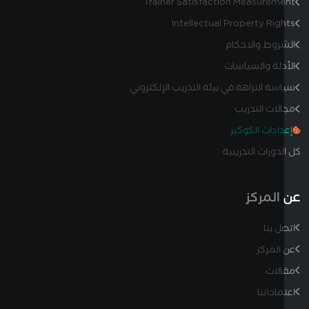
Trainer Satisfaction Measurem
Intellectual Property Rig
روط والاحكام
دلة والسياسات
سة النزاهة في بيئة التدريب الإلكتروني
لات التدريب
دادات الكوكيز
دورات التدريبية
المركز
ل بنا
المركز
لات
ماداتنا