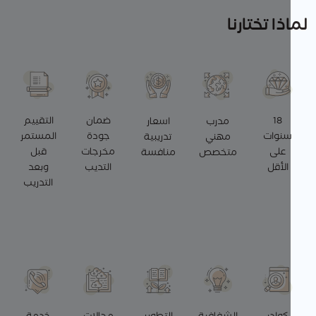
ذا تختارنا
18
ضمان
التقييم
مدرب
اسعار
نوات
جودة
المستمر
مهني
تدريبية
على
مخرجات
قبل
متخصص
منافسة
الأقل
التديب
وبعد
التدريب
كوادر
الشفافية
التطوير
مجالات
خدمة