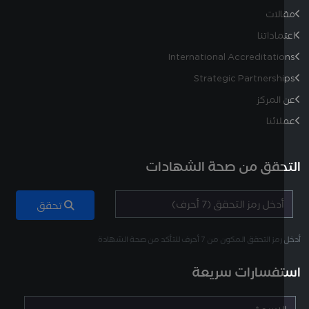
لات
ماداتنا
International Accreditati
Strategic Partnersh
المركز
ائنا
حقق من صحة الشهادات
تحقق
لتحقق المكون من 7 أحرف للتأكد من صحة الشهادة
فسارات سريعة