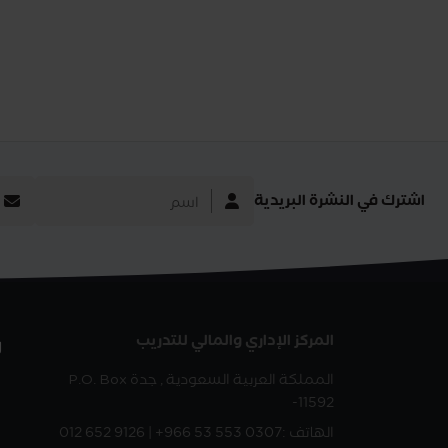
اشترك في النشرة البريدية
المركز الإداري والمالي للتدريب
ر
المملكة العربية السعودية , جدة
P.O. Box
-11592
الهاتف :
012 652 9126 | +966 53 553 0307