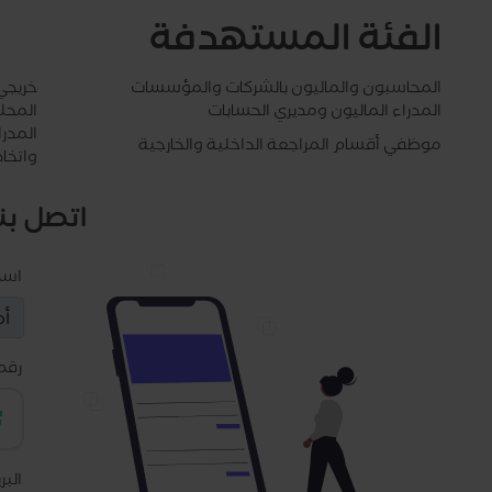
الفئة المستهدفة
المحاسبون والماليون بالشركات والمؤسسات
خريجي
المدراء الماليون ومديري الحسابات
المحل
المدرا
موظفي أقسام المراجعة الداخلية والخارجية
واتخاذ
اتصل بنا
اس
رقم
البر