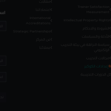
أدخل رمز
مقالات
Trainer Satisfaction
اعتماداتنا
است
Measurement
International
Intellectual Property Rights
Accreditations
الشروط والاحكام
Strategic Partnerships
الأدلة والسياسات
عن المركز
سياسة النزاهة في بيئة التدريب
عملائنا
الإلكتروني
مجالات التدريب
إعدادات الكوكيز
ل الدورات التدريبية
تح