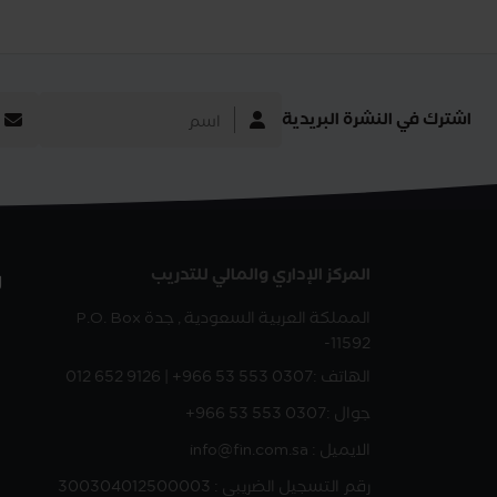
اشترك في النشرة البريدية
المركز الإداري والمالي للتدريب
ر
المملكة العربية السعودية , جدة
P.O. Box
-11592
الهاتف :
012 652 9126 | +966 53 553 0307
جوال :
+966 53 553 0307
الايميل : info@fin.com.sa
رقم التسجيل الضريبي : 300304012500003