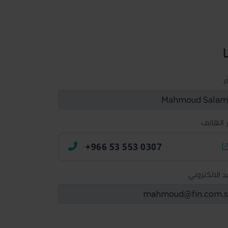
م
 الهاتف
+966 53 553 0307
يد الالكتروني