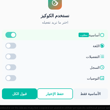
ال
ز الوطني للتعليم الالكتروني
Center for Administrative & Financial Training – All rights reserved.
2026
 website or its ideas may be copied or used in other projects without prior wr