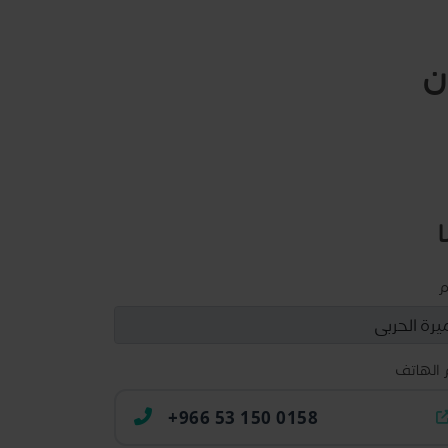
ن
م
 الهاتف
+966 53 150 0158