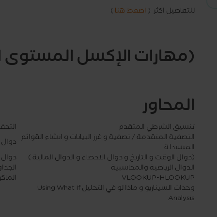
للتفاصيل اكثر (
اضغط هنا
)
(مهارات الإكسل المستوى ا
المحاور
تنسيق الشرطي المتقدم
التحق
التصفية المتقدمة / تصفية و فرز البيانات و انشاء القوائم
دوال ق
المنسدلة
(دوال الوقت و التاريخ و دوال الاحصاء و الدوال المالية )
دوال 
الدوال الرياضية والمحاسبية
الجداول ا
VLOOKUP-HLOOKUP
الماكرو os
وحدات السيناريو و ماذا لو في التحليل Using What If
Analysis