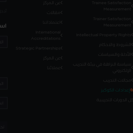
Trainee Satisfaction
عن المركز
Measurement
أدخل رمز
مقالات
Trainer Satisfaction
اعتماداتنا
است
Measurement
International
Intellectual Property Rights
Accreditations
الشروط والاحكام
Strategic Partnerships
الأدلة والسياسات
عن المركز
سياسة النزاهة في بيئة التدريب
عملائنا
الإلكتروني
مجالات التدريب
إعدادات الكوكيز
ل الدورات التدريبية
تح